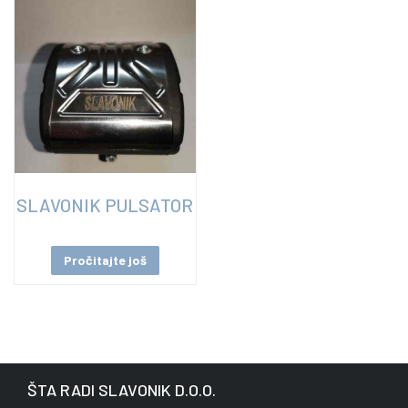
SLAVONIK PULSATOR
Pročitajte još
ŠTA RADI SLAVONIK D.O.O.