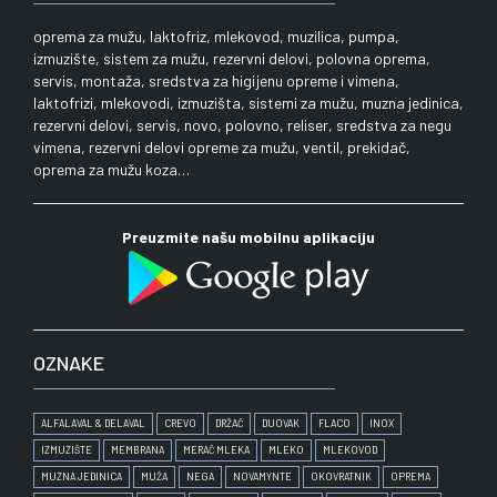
oprema za mužu, laktofriz, mlekovod, muzilica, pumpa,
izmuzište, sistem za mužu, rezervni delovi, polovna oprema,
servis, montaža, sredstva za higijenu opreme i vimena,
laktofrizi, mlekovodi, izmuzišta, sistemi za mužu, muzna jedinica,
rezervni delovi, servis, novo, polovno, reliser, sredstva za negu
vimena, rezervni delovi opreme za mužu, ventil, prekidač,
oprema za mužu koza…
Preuzmite našu mobilnu aplikaciju
OZNAKE
ALFALAVAL & DELAVAL
CREVO
DRŽAČ
DUOVAK
FLACO
INOX
IZMUZIŠTE
MEMBRANA
MERAČ MLEKA
MLEKO
MLEKOVOD
MUZNA JEDINICA
MUŽA
NEGA
NOVAMYNTE
OKOVRATNIK
OPREMA