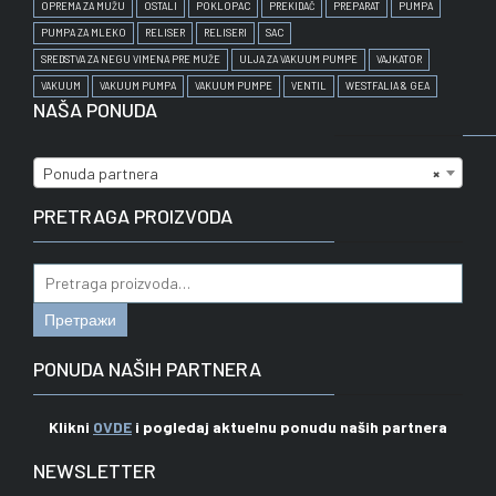
OPREMA ZA MUŽU
OSTALI
POKLOPAC
PREKIDAČ
PREPARAT
PUMPA
PUMPA ZA MLEKO
RELISER
RELISERI
SAC
SREDSTVA ZA NEGU VIMENA PRE MUŽE
ULJA ZA VAKUUM PUMPE
VAJKATOR
VAKUUM
VAKUUM PUMPA
VAKUUM PUMPE
VENTIL
WESTFALIA & GEA
NAŠA PONUDA
Ponuda partnera
×
PRETRAGA PROIZVODA
Pretraga
za:
Претражи
PONUDA NAŠIH PARTNERA
Klikni
OVDE
i pogledaj aktuelnu ponudu naših partnera
NEWSLETTER