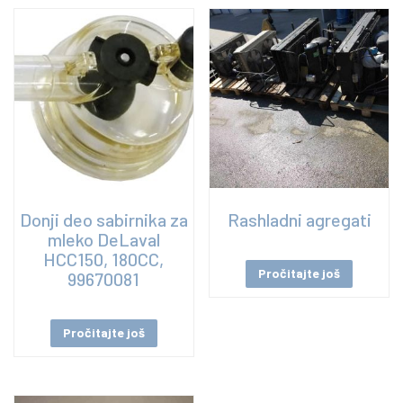
Donji deo sabirnika za
Rashladni agregati
mleko DeLaval
HCC150, 180CC,
Pročitajte još
99670081
Pročitajte još