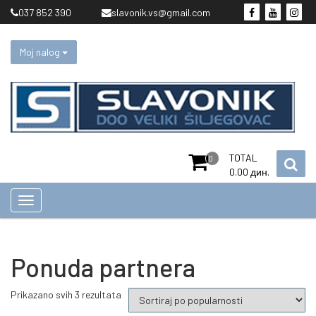
Skip
037 852 390
slavonik.vs@gmail.com
to
content
Moj nalog
TOTAL
0
0.00
дин.
Ponuda partnera
Prikazano svih 3 rezultata