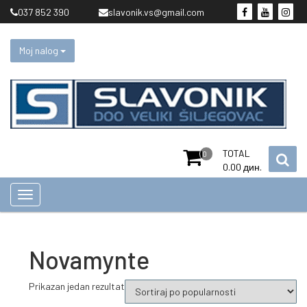
Skip
037 852 390
slavonik.vs@gmail.com
to
content
Moj nalog
TOTAL
0
0.00
дин.
Novamynte
Prikazan jedan rezultat