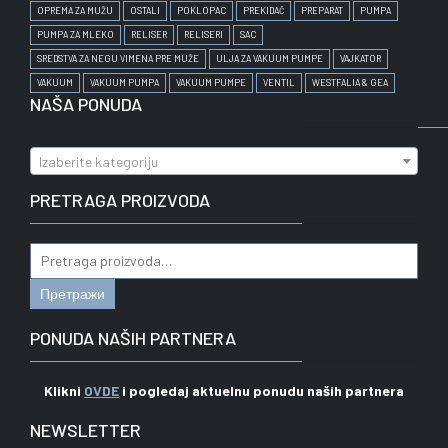
OPREMA ZA MUŽU
OSTALI
POKLOPAC
PREKIDAČ
PREPARAT
PUMPA
PUMPA ZA MLEKO
RELISER
RELISERI
SAC
SREDSTVA ZA NEGU VIMENA PRE MUŽE
ULJA ZA VAKUUM PUMPE
VAJKATOR
VAKUUM
VAKUUM PUMPA
VAKUUM PUMPE
VENTIL
WESTFALIA & GEA
NAŠA PONUDA
Izaberite kategoriju
PRETRAGA PROIZVODA
Pretraga
za:
Претражи
PONUDA NAŠIH PARTNERA
Klikni
OVDE
i pogledaj aktuelnu ponudu naših partnera
NEWSLETTER