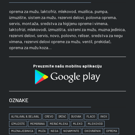
oprema za mužu, laktofriz, mlekovod, muzilica, pumpa,
izmuzište, sistem za mužu, rezervni delovi, polovna oprema,
servis, montaža, sredstva za higijenu opreme i vimena,
laktofrizi, mlekovodi, izmuzišta, sistemi za mužu, muzna jedinica,
rezervni delovi, servis, novo, polovno, reliser, sredstva za negu
vimena, rezervni delovi opreme za mužu, ventil, prekidač,
oprema za mužu koza…
Preuzmite našu mobilnu aplikaciju
OZNAKE
ALFALAVAL & DELAVAL
CREVO
DRŽAČ
DUOVAK
FLACO
INOX
IZMUZIŠTE
MEMBRANA
MERAČ MLEKA
MLEKO
MLEKOVOD
MUZNA JEDINICA
MUŽA
NEGA
NOVAMYNTE
OKOVRATNIK
OPREMA