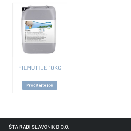
FILMUTILE 10KG
Pročitajte još
ŠTA RADI SLAVONIK D.O.O.