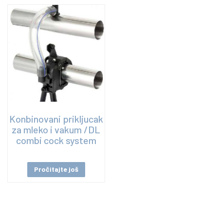
Konbinovani prikljucak
za mleko i vakum /DL
combi cock system
Pročitajte još