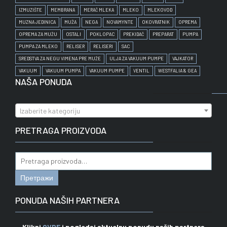
IZMUZIŠTE
MEMBRANA
MERAČ MLEKA
MLEKO
MLEKOVOD
MUZNA JEDINICA
MUŽA
NEGA
NOVAMYNTE
OKOVRATNIK
OPREMA
OPREMA ZA MUŽU
OSTALI
POKLOPAC
PREKIDAČ
PREPARAT
PUMPA
PUMPA ZA MLEKO
RELISER
RELISERI
SAC
SREDSTVA ZA NEGU VIMENA PRE MUŽE
ULJA ZA VAKUUM PUMPE
VAJKATOR
VAKUUM
VAKUUM PUMPA
VAKUUM PUMPE
VENTIL
WESTFALIA & GEA
NAŠA PONUDA
Izaberite kategoriju
PRETRAGA PROIZVODA
Pretraga
za:
Претражи
PONUDA NAŠIH PARTNERA
Klikni
OVDE
i pogledaj aktuelnu ponudu naših partnera