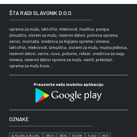
ŠTA RADI SLAVONIK D.O.O.
oprema za mužu, laktofriz, mlekovod, muzilica, pumpa,
izmuzište, sistem za mužu, rezervni delovi, polovna oprema,
servis, montaža, sredstva za higijenu opreme i vimena,
laktofrizi, mlekovodi, izmuzišta, sistemi za mužu, muzna jedinica,
rezervni delovi, servis, novo, polovno, reliser, sredstva za negu
vimena, rezervni delovi opreme za mužu, ventil, prekidač,
oprema za mužu koza…
Preuzmite našu mobilnu aplikaciju
OZNAKE
ALFALAVAL & DELAVAL
CREVO
DRŽAČ
DUOVAK
FLACO
INOX