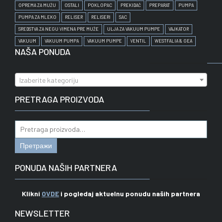
OPREMA ZA MUŽU
OSTALI
POKLOPAC
PREKIDAČ
PREPARAT
PUMPA
PUMPA ZA MLEKO
RELISER
RELISERI
SAC
SREDSTVA ZA NEGU VIMENA PRE MUŽE
ULJA ZA VAKUUM PUMPE
VAJKATOR
VAKUUM
VAKUUM PUMPA
VAKUUM PUMPE
VENTIL
WESTFALIA & GEA
NAŠA PONUDA
Izaberite kategoriju
PRETRAGA PROIZVODA
Pretraga
za:
Претражи
PONUDA NAŠIH PARTNERA
Klikni
OVDE
i pogledaj aktuelnu ponudu naših partnera
NEWSLETTER