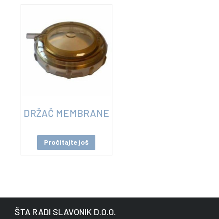
DRŽAČ MEMBRANE
Pročitajte još
ŠTA RADI SLAVONIK D.O.O.