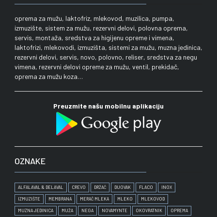
oprema za mužu, laktofriz, mlekovod, muzilica, pumpa,
izmuzište, sistem za mužu, rezervni delovi, polovna oprema,
servis, montaža, sredstva za higijenu opreme i vimena,
laktofrizi, mlekovodi, izmuzišta, sistemi za mužu, muzna jedinica,
rezervni delovi, servis, novo, polovno, reliser, sredstva za negu
vimena, rezervni delovi opreme za mužu, ventil, prekidač,
oprema za mužu koza…
Preuzmite našu mobilnu aplikaciju
OZNAKE
ALFALAVAL & DELAVAL
CREVO
DRŽAČ
DUOVAK
FLACO
INOX
IZMUZIŠTE
MEMBRANA
MERAČ MLEKA
MLEKO
MLEKOVOD
MUZNA JEDINICA
MUŽA
NEGA
NOVAMYNTE
OKOVRATNIK
OPREMA