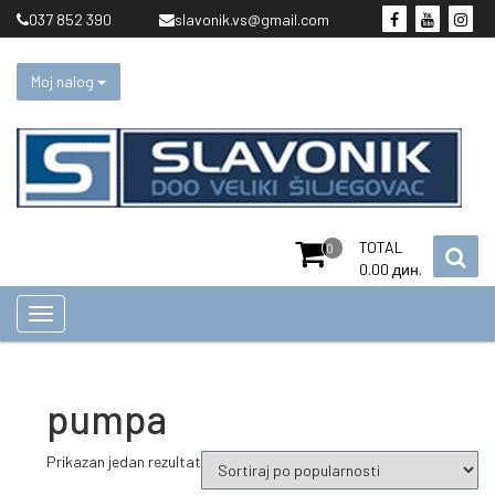
Skip
037 852 390
slavonik.vs@gmail.com
to
content
Moj nalog
TOTAL
0
0.00
дин.
pumpa
Prikazan jedan rezultat