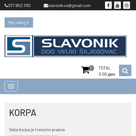
Skip
037 852 390
slavonik.vs@gmail.com
to
content
Moj nalog
TOTAL
0
0.00
дин.
KORPA
Vaša korpa je trenutno prazna.