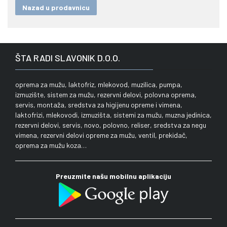
Nazad u prodavnicu
ŠTA RADI SLAVONIK D.O.O.
oprema za mužu, laktofriz, mlekovod, muzilica, pumpa,
izmuzište, sistem za mužu, rezervni delovi, polovna oprema,
servis, montaža, sredstva za higijenu opreme i vimena,
laktofrizi, mlekovodi, izmuzišta, sistemi za mužu, muzna jedinica,
rezervni delovi, servis, novo, polovno, reliser, sredstva za negu
vimena, rezervni delovi opreme za mužu, ventil, prekidač,
oprema za mužu koza…
Preuzmite našu mobilnu aplikaciju