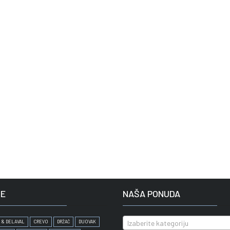
E
NAŠA PONUDA
 & DELAVAL
CREVO
DRŽAČ
DUOVAK
Izaberite kategoriju