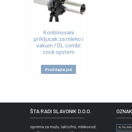
Konbinovani
prikljucak za mleko i
vakum /DL combi
cock system
Pročitajte još
ŠTA RADI SLAVONIK D.O.O.
OZNAK
oprema za mužu, laktofriz, mlekovod,
ALFALAVAL