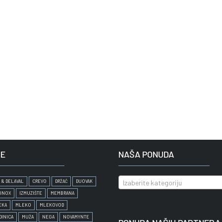
E
NAŠA PONUDA
 & DELAVAL
CREVO
DRŽAČ
DUOVAK
Izaberite kategoriju
INOX
IZMUZIŠTE
MEMBRANA
EKA
MLEKO
MLEKOVOD
DINICA
MUŽA
NEGA
NOVAMYNTE