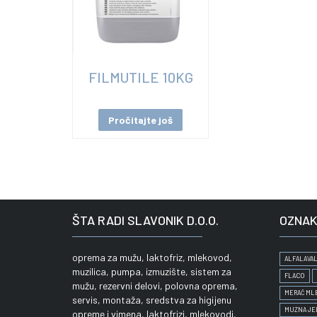
FILMUTILE 10KG
Pročitajte još
ŠTA RADI SLAVONIK D.O.O.
OZNAK
oprema za mužu, laktofriz, mlekovod,
ALFALAVAL
muzilica, pumpa, izmuzište, sistem za
FLACO
mužu, rezervni delovi, polovna oprema,
MERAČ ML
servis, montaža, sredstva za higijenu
MUZNA JE
opreme i vimena, laktofrizi, mlekovodi,