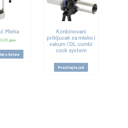
ač Mleka
Konbinovani
prikljucak za mleko i
00.00
дин.
vakum /DL combi
cock system
aj u korpu
Pročitajte još