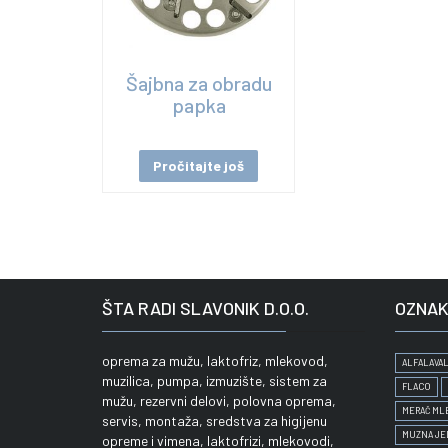
Šajbna za obradu
papka
Pročitajte još
ŠTA RADI SLAVONIK D.O.O.
OZNAK
oprema za mužu, laktofriz, mlekovod,
ALFALAVAL
muzilica, pumpa, izmuzište, sistem za
FLACO
mužu, rezervni delovi, polovna oprema,
MERAČ ML
servis, montaža, sredstva za higijenu
MUZNA JE
opreme i vimena, laktofrizi, mlekovodi,