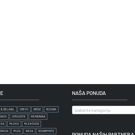
E
NAŠA PONUDA
 & DELAVAL
CREVO
DRŽAČ
DUOVAK
Izaberite kategoriju
INOX
IZMUZIŠTE
MEMBRANA
EKA
MLEKO
MLEKOVOD
DINICA
MUŽA
NEGA
NOVAMYNTE
PONUDA NAŠIH PARTNERA