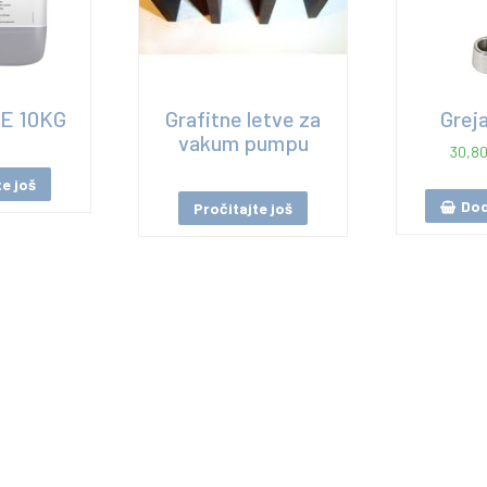
E 10KG
Grafitne letve za
Grej
vakum pumpu
30,8
te još
Dod
Pročitajte još